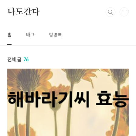
본문 바로가기
나도간다
홈
태그
방명록
전체 글
76