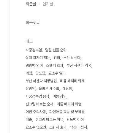
최근글
인기글
최근댓글
태그
자궁경부암
명절 선물 순위
살이 갑자기 찌는
위암
부산 삭센다
냉방병 영어
스텝퍼 효과
부산 삭센다 약국
폐암
담도암
요소수 얼마
부산 삭센다 처방병원
리튬 배터리 화재
유방암
올바른 세수법
대장암
자궁경부암 음식
여름 장염
선크림 바르는 순서
리튬 배터리 위험
여권 주의사항
파인애플 효능 및 부작용
대출
선크림 바르는 이유
당뇨병 아침
요소수 없으면
스쿼시 효과
삭센다 성지