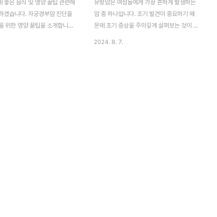
 좋은 음식 및 영양 꿀팁 관련해
유방암은 여성들에게 가장 흔하게 발생하는
하겠습니다. 자궁경부암 진단을
암 중 하나입니다. 조기 발견이 중요하기 때
을 위한 영양 꿀팁을 소개합니다.
문에 초기 증상을 주의깊게 살펴보는 것이 매
관과 올바른 영양소 섭취가 치료
우 중요합니다.가슴 부위의 이상이나 변화,
2024. 8. 7.
 수 있습니다. 전문가의 조언을
유방 통증, 유출물 등이 나타날 경우 즉시 전
적인 식단 관리를 통해 면역력을
문가 상담을 받아야 합니다. 건강을 위해 정
강한 몸을 유지하세요. 자신의 건
기적인 검진도 놓치지 않도록 주의해주세요.
책임감을 가지고 꾸준히 노력해야
아래에서 그 정보를 확인해보시기 바랍니
양풍부한 음식들의 중요성자궁경
다. 유방암 조기 발견의 중요성유방암은 여
한 어려움을 겪는 환자들에게는
성에게 가장 흔하게 진단되는 종양 중 하나입
섭취가 그들의 회복과 건강에 중
니다. 이러한 종양은 초기에 증상이 나타나지
 합니다. 특히 여성들은 자신의
않을 수 있으며, 때로는 발견하기 어려울 수
 수 있는 영양소가 풍부한 식품을
있습니다. 그러나 유방암은 조기에 발견되면
게 되는데, 이는 자궁경부암 진단
치료 가능성이 높아지는 병이기도 합니다.그
자에게 큰 영향을 줍니다.영양소가
렇기에 매년 정기적인 유방촬영이나 셀프 체
와 과일은 항산화제를 풍부하게
크를 통해 증상 변화를 주의깊게 살펴봐야 합
역력을 강화시키는..
니다. 더불어 유방암 조기 발견..