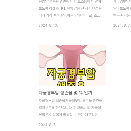
유방암 생존율 관련해 이번 포스팅에서 알아
자궁경부암에
보도록 하겠습니다. 유방암은 전 세계 여성들
알아보도록 
에게 가장 흔히 발생하는 암 중 하나로, 조기
받은 환자들
발견과 적절한 치료가 생존율에 큰 영향을 미
건강한 식습
2024. 8. 10.
2024. 8. 7.
친답니다. 이번 포스팅에서는 유방암의 생존
에 도움이 될
율에 대해 단계별로 자세히 살펴보고, 생존율
따르고 체계
을 높이기 위한 방법과 유방암 예방에 대해
강화하고 건
이야기해볼게요. 이 글이 유방암에 대한 이해
강에 대한 
를 높이고 예방에 도움이 되길 바랍니다. 1.
합니다. 영
유방암이란 무엇인가요?1.1 유방암의 정의유
부암으로 인
방암은 유방의 세포가 비정상적으로 증식하
올바른 영양
여 발생하는 악성 종양을 말해요. 유방암은
요한 역할을
주로 여성에게 발생하지만, 드물게 남성에게
몸을 케어할
자궁경부암 생존율 몇 % 일까
도 나타날 수 있어요. 유방암은 여러 유형으
더욱 선호하
로 나뉘며, 유방의 다양한 부위에서 발생할
을 받은 환
자궁경부암 생존율자궁경부암 생존율 관련해
수 있어요.1.2 유방암의 주요 원인유방암의
풍부한 채소
알아보도록 하겠습니다. 안녕하세요. 자궁경
원인은 명확하지 않지만,..
함유하여 면
부암은 여성에게 발생할 수 있는 대표적인 암
중 하나로, 조기 발견과 적절한 치료가 생존
2024. 8. 7.
율에 큰 영향을 미쳐요. 이번 포스팅에서는