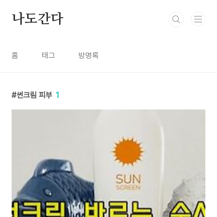
본문 바로가기
나도간다
홈
태그
방명록
썬크림 피부
1