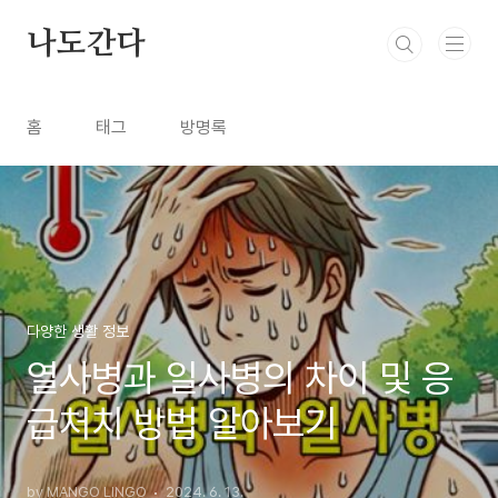
본문 바로가기
나도간다
홈
태그
방명록
다양한 생활 정보
열사병과 일사병의 차이 및 응
급처치 방법 알아보기
by MANGO LINGO
2024. 6. 13.