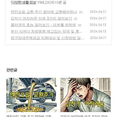
'
다양한 생활 정보
' 카테고리의 다른 글
엔진오일 교환 주기 얼마에 교환해아하나
2024.06.17
(0)
갑자기 어지러운 이유 3가지 알아보기
2024.06.17
(0)
콜라겐의 효능 알아보기 - 피부를 위하여
2024.06.13
(0)
부산 삭센다 처방병원 재고있는 약국 및 후기 -
2024.06.12
싸게 구입 가능한곳
영구임대주택공급 지원대상 및 신청방법 알아
(1)
2024.06.11
보기
(0)
관련글
엔진오일 교환 주기 얼마에 교환
갑자기 어지러운 이유 3가지 알아