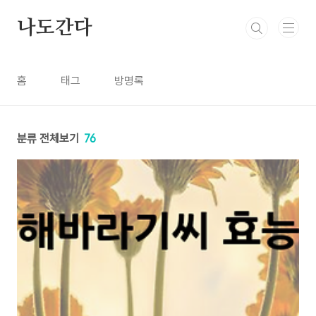
본문 바로가기
나도간다
홈
태그
방명록
분류 전체보기
76