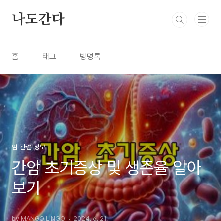
본문 바로가기
나도간다
홈
태그
방명록
암 관련 정보
간암 초기증상 및 생존율 알아
보기
by MANGO LINGO
2024. 6. 21.