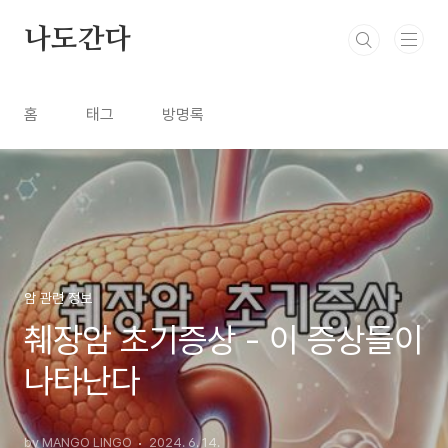
본문 바로가기
나도간다
홈
태그
방명록
암 관련 정보
췌장암 초기증상 - 이 증상들이
나타난다
by MANGO LINGO
2024. 6. 14.