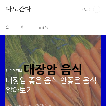
본문 바로가기
나도간다
홈
태그
방명록
암 관련 정보
대장암 좋은 음식 안좋은 음식
알아보기
by MANGO LINGO
2024. 7. 17.