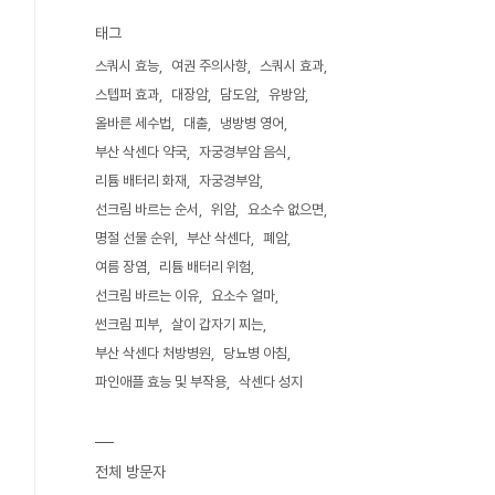
태그
스쿼시 효능
여권 주의사항
스쿼시 효과
스텝퍼 효과
대장암
담도암
유방암
올바른 세수법
대출
냉방병 영어
부산 삭센다 약국
자궁경부암 음식
리튬 배터리 화재
자궁경부암
선크림 바르는 순서
위암
요소수 없으면
명절 선물 순위
부산 삭센다
폐암
여름 장염
리튬 배터리 위험
선크림 바르는 이유
요소수 얼마
썬크림 피부
살이 갑자기 찌는
부산 삭센다 처방병원
당뇨병 아침
파인애플 효능 및 부작용
삭센다 성지
전체 방문자