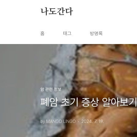
본문 바로가기
나도간다
홈
태그
방명록
암 관련 정보
폐암 초기 증상 알아보
by MANGO LINGO
2024. 7. 19.